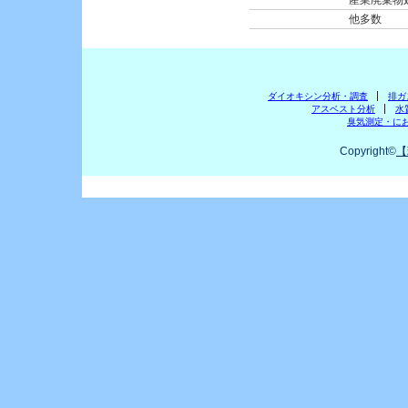
産業廃棄物
他多数
ダイオキシン分析・調査
排ガ
アスベスト分析
水
臭気測定・に
Copyright©
【