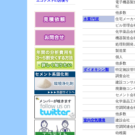
エコテストのお便り
電子機器製
EU規制/RoHS分析/グリ
社
ーン調達
他多数
アスベスト分析
水質/汚泥
住宅メーカ
水質調査・水質分析
ビル管理会
室内空気環境測定
化学薬品会
機器製造会
土壌分析・調査
処理剤開発
廃棄物・燃料分析
製造業
臭気測定・においの調
個人
査
他多数
食品分析・残留農薬分
ダイオキシン類
特定施設管
析
調査会社
細菌・カビ・微生物分
建設コンサ
析
廃棄物コン
虫の同定
セメント会
材料分析
化学薬品工
空調関連会
他多数
室内空気環境
建設会社
空調関連会
幼稚園