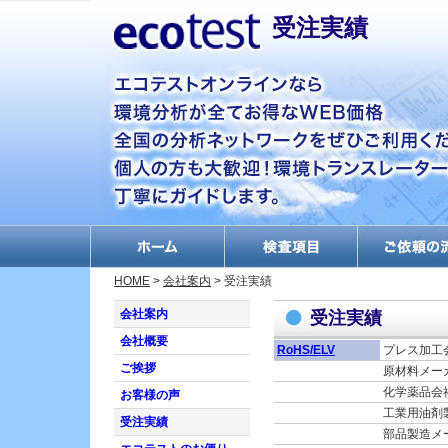
受注実績
何だか分からない物を
HOME
>
会社案内
> 受注実績
調べたい方へ
会社案内
受注実績
放射性物質測定
会社概要
ダイオキシン分析・調
RoHS/ELV
プレス加工
査
ご挨拶
原材料メー
排ガス測定
化学薬品会
お客様の声
PCB分析・絶縁油分析
工業用油剤
受注実績
部品製造メ
エコマーク申請分析