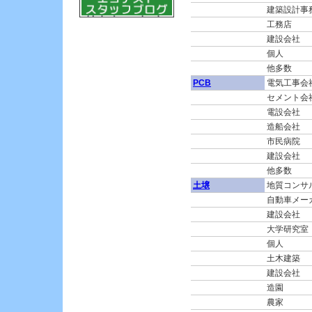
建築設計事
工務店
建設会社
個人
他多数
PCB
電気工事会
セメント会
電設会社
造船会社
市民病院
建設会社
他多数
土壌
地質コンサ
自動車メー
建設会社
大学研究室
個人
土木建築
建設会社
造園
農家