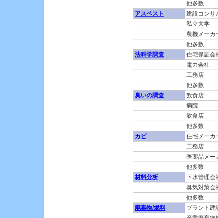
他多数
アスベスト
建設コンサ
私立大学
農機メーカ
他多数
法科学調査
住宅保証会
電力会社
工務店
他多数
臭いの調査
飲食店
病院
飲食店
他多数
カビ
住宅メーカ
工務店
医薬品メー
他多数
材料分析
下水管理会
臭気対策会
他多数
廃棄物/燃料
プラント建